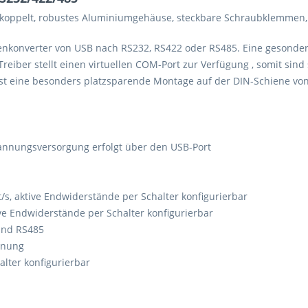
ntkoppelt, robustes Aluminiumgehäuse, steckbare Schraubklemmen
lenkonverter von USB nach RS232, RS422 oder RS485. Eine gesondert
reiber stellt einen virtuellen COM-Port zur Verfügung , somit si
ist eine besonders platzsparende Montage auf der DIN-Schiene vo
pannungsversorgung erfolgt über den USB-Port
it/s, aktive Endwiderstände per Schalter konfigurierbar
ive Endwiderstände per Schalter konfigurierbar
und RS485
annung
lter konfigurierbar