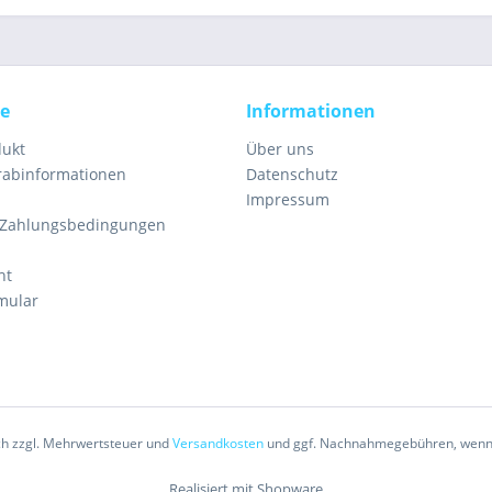
ce
Informationen
dukt
Über uns
orabinformationen
Datenschutz
Impressum
 Zahlungsbedingungen
ht
mular
ich zzgl. Mehrwertsteuer und
Versandkosten
und ggf. Nachnahmegebühren, wenn 
Realisiert mit Shopware