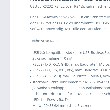
USB zu RS232, RS422 oder RS485, galvanisch e
Der USB-Maxi/RS232/422/485 ist ein Schnittstel
der USB-Port des PCs dies übernimmt. Der USB-T
Software notwendig. Mit Hilfe der DIN-Klemme 
Technische Daten
- USB 2.0 kompatibel, steckbare USB-Buchse, S
- Stromaufnahme 110 mA
- RS232 (TXD, RXD, GND), max. Baudrate 1 MBit/s
- RS422 (TX+, TX-, RX+, RX-), max. Baudrate 3 MB
- RS485 (A, B, GND), max. Baudrate 3 MBit/s, akt
- steckbare Schraubklemmen für RS232, RS422 
- galvanisch entkoppelt bis 2500V Isolationssp
- Echo-Unterdrückung für RS485 Betrieb per Scha
- LEDs für Power, Rx, Tx
- Maße: 20x55x84 mm (ohne Stecker)