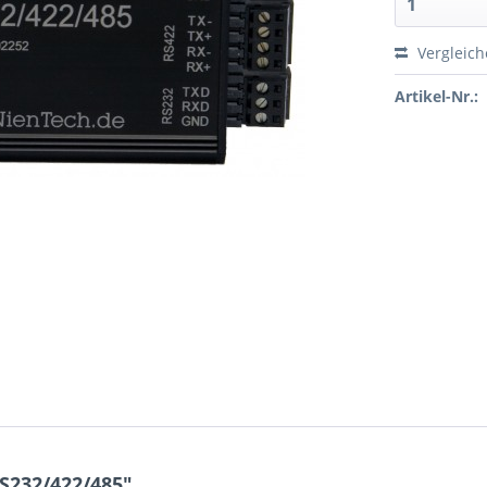
Vergleic
Artikel-Nr.:
S232/422/485"