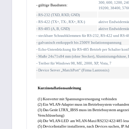
300, 600, 1200, 240
- gültige Baudraten:
19200, 38400, 576
- RS-232 (TXD, RXD, GND)
- RS-422 (TX+, TX-, RX+, RX-)
aktive Endwiderstä
- RS-485 (A, B, GND)
aktive Endwiderstä
- steckbare Schraubklemmen für RS-232, RS-422 und RS-4
- galvanisch entkoppelt bis 2500V Isolationsspannung
- Echo-Unterdrückung für RS-485 Betrieb per Schalter konf
- Maße 24x71x84 mm (ohne Stecker), Aluminiumgehäuse, 
- Treiber für Windows 98, ME, 2000, XP, Vista, 7
- Device Server „MatchPort“ (Firma Lantronix)
Kurzinstallationsanleitung
(1) Konverter mit Spannungsversorgung verbinden
(2) Ein WLAN-Adapter muss im Betriebssystem vorhanden 
(3) Das Gerät LTRX_IBSS muss im Betriebssystem angezei
Verschlüsselung)
(4) Die WLAN-LED am WLAN-Maxi/RS232/422/485 leuc
(5) DeviceInstaller installieren, nach Devices suchen, IP