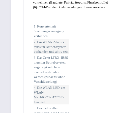
vornehmen (Baudrate, Parität, Stopbits, Flusskontrolle)
(6) COM-Port der PC-Anwendungssoftware zuweisen
1. Konverter mit
Spannungsversorgung
verbinden
2.
Ein WLAN-Adapter
muss im Betriebssystem
vorhanden und aktiv sein
3. Das Gerät LTRX_IBSS
muss im Betriebssystem
angezeigt sein bzw.
manuel verbunden
werden (zunächst ohne
Verschlüsselung)
4. Die WLAN-LED am
WLAN-
Maxi/RS232/422/485
leuchtet
5. DeviceInstaller
installieren, nach Devices