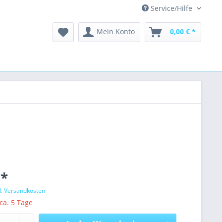
Service/Hilfe
Mein Konto
0,00 € *
 *
l. Versandkosten
 ca. 5 Tage