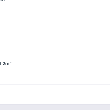
m
l 2m"